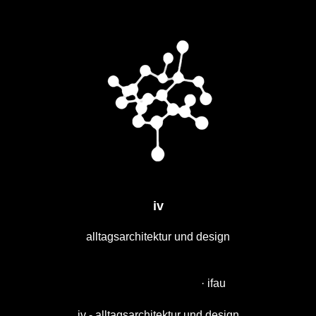
iv
alltagsarchitektur und design
·
ifau
iv - alltagsarchitektur und design